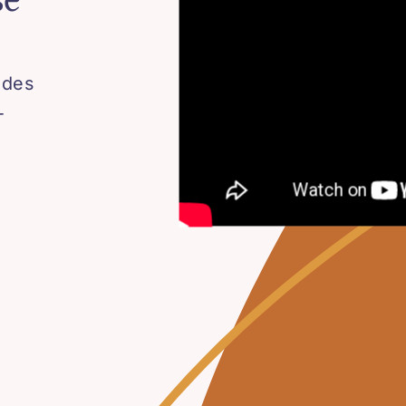
, des
-