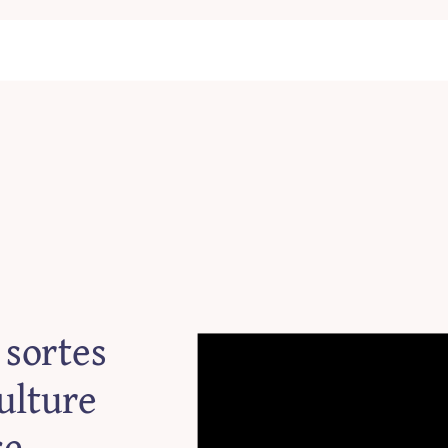
 sortes
culture
se